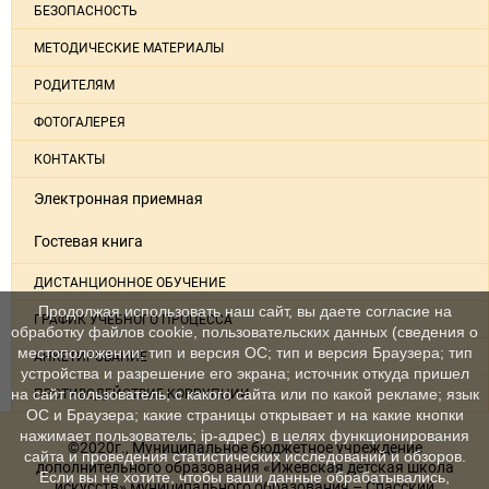
БЕЗОПАСНОСТЬ
МЕТОДИЧЕСКИЕ МАТЕРИАЛЫ
РОДИТЕЛЯМ
ФОТОГАЛЕРЕЯ
КОНТАКТЫ
Электронная приемная
Гостевая книга
ДИСТАНЦИОННОЕ ОБУЧЕНИЕ
Продолжая использовать наш сайт, вы даете согласие на
ГРАФИК УЧЕБНОГО ПРОЦЕССА
обработку файлов cookie, пользовательских данных (сведения о
местоположении; тип и версия ОС; тип и версия Браузера; тип
АНКЕТИРОВАНИЕ
устройства и разрешение его экрана; источник откуда пришел
на сайт пользователь; с какого сайта или по какой рекламе; язык
ПРОТИВОДЕЙСТВИЕ КОРРУПЦИИ
ОС и Браузера; какие страницы открывает и на какие кнопки
нажимает пользователь; ip-адрес) в целях функционирования
©2020г., Муниципальное бюджетное учреждение
сайта и проведения статистических исследований и обзоров.
дополнительного образования «Ижевская детская школа
Если вы не хотите, чтобы ваши данные обрабатывались,
искусств» муниципального образования – Спасский