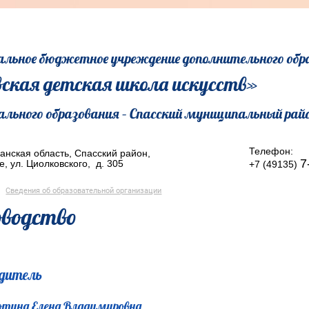
льное бюджетное учреждение дополнительного обр
ская детская школа искусств»
льного образования – Спасский муниципальный рай
Телефон:
анская область, Спасский район,
7
е, ул. Циолковского, д. 305
+7 (49135)
Сведения об образовательной организации
оводство
дитель
отина Елена Владимировна