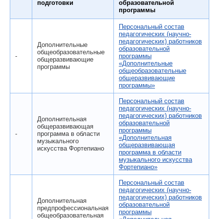
подготовки
образовательной
программы
Персональный состав
педагогических (научно-
педагогических) работников
Дополнительные
образовательной
общеобразовательные
-
программы
общеразвивающие
«Дополнительные
программы
общеобразовательные
общеразвивающие
программы»
Персональный состав
педагогических (научно-
педагогических) работников
Дополнительная
образовательной
общеразвивающая
программы
-
программа в области
«Дополнительная
музыкального
общеразвивающая
искусства Фортепиано
программа в области
музыкального искусства
Фортепиано»
Персональный состав
педагогических (научно-
педагогических) работников
Дополнительная
образовательной
предпрофессиональная
программы
общеобразовательная