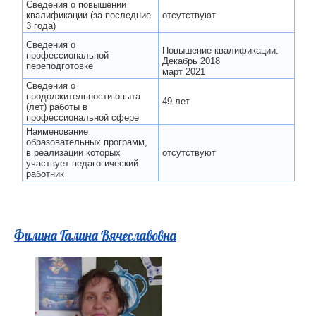
Сведения о повышении
квалификации (за последние
отсутствуют
3 года)
Сведения о
Повышение квалификации:
профессиональной
Декабрь 2018
переподготовке
март 2021
Сведения о
продолжительности опыта
49 лет
(лет) работы в
профессиональной сфере
Наименование
образовательных программ,
в реализации которых
отсутствуют
участвует педагогический
работник
Филина Галина Вячеславовна