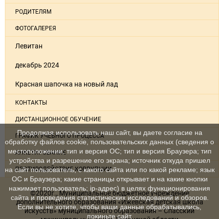
РОДИТЕЛЯМ
ФОТОГАЛЕРЕЯ
Левитан
декабрь 2024
Красная шапочка на новый лад
КОНТАКТЫ
ДИСТАНЦИОННОЕ ОБУЧЕНИЕ
Продолжая использовать наш сайт, вы даете согласие на
ГРАФИК УЧЕБНОГО ПРОЦЕССА
обработку файлов cookie, пользовательских данных (сведения о
местоположении; тип и версия ОС; тип и версия Браузера; тип
АНКЕТИРОВАНИЕ
устройства и разрешение его экрана; источник откуда пришел
на сайт пользователь; с какого сайта или по какой рекламе; язык
ПРОТИВОДЕЙСТВИЕ КОРРУПЦИИ
ОС и Браузера; какие страницы открывает и на какие кнопки
нажимает пользователь; ip-адрес) в целях функционирования
©2020г., Муниципальное бюджетное учреждение
сайта и проведения статистических исследований и обзоров.
дополнительного образования «Ижевская детская школа
Если вы не хотите, чтобы ваши данные обрабатывались,
искусств» муниципального образования – Спасский
покиньте сайт.